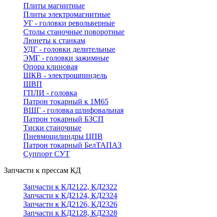
Плиты магнитные
Плиты электромагнитные
УГ - головки револьверные
Столы станочные поворотные
Люнеты к станкам
УДГ - головки делительные
ЭМГ - головки зажимные
Опора клиновая
ШКВ - электрошпиндель
ШВП
ГПЛИ - головка
Патрон токарный к 1М65
ВШГ - головка шлифовальная
Патрон токарный БЗСП
Тиски станочные
Пневмоцилиндры ЦПВ
Патрон токарный БелТАПАЗ
Суппорт СУТ
Запчасти к прессам КД
Запчасти к КД2122, КД2322
Запчасти к КД2124, КД2324
Запчасти к КД2126, КД2326
Запчасти к КД2128, КД2328