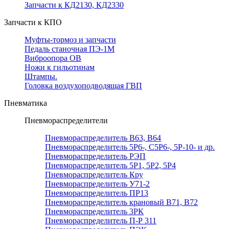
Запчасти к КД2130, КД2330
Запчасти к КПО
Муфты-тормоз и запчасти
Педаль станочная ПЭ-1М
Виброопора ОВ
Ножи к гильотинам
Штампы.
Головка воздухоподводящая ГВП
Пневматика
Пневмораспределители
Пневмораспределитель В63, В64
Пневмораспределитель 5Р6-, С5Р6-, 5Р-10- и др.
Пневмораспределитель РЭП
Пневмораспределитель 5Р1, 5Р2, 5Р4
Пневмораспределитель Кру
Пневмораспределитель У71-2
Пневмораспределитель ПР13
Пневмораспределитель крановый В71, В72
Пневмораспределитель 3РК
Пневмораспределитель П-Р 311