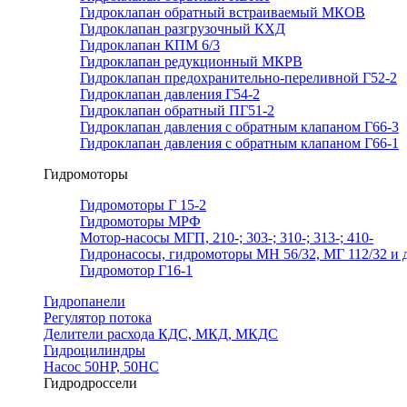
Гидроклапан обратный встраиваемый МКОВ
Гидроклапан разгрузочный КХД
Гидроклапан КПМ 6/3
Гидроклапан редукционный МКРВ
Гидроклапан предохранительно-переливной Г52-2
Гидроклапан давления Г54-2
Гидроклапан обратный ПГ51-2
Гидроклапан давления с обратным клапаном Г66-3
Гидроклапан давления с обратным клапаном Г66-1
Гидромоторы
Гидромоторы Г 15-2
Гидромоторы МРФ
Мотор-насосы МГП, 210-; 303-; 310-; 313-; 410-
Гидронасосы, гидромоторы МН 56/32, МГ 112/32 и д
Гидромотор Г16-1
Гидропанели
Регулятор потока
Делители расхода КДС, МКД, МКДС
Гидроцилиндры
Насос 50НР, 50НС
Гидродроссели