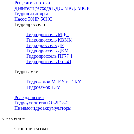
Регулятор потока
Делители расхода КДС, МКД, МКДС
Гидроцилиндры
Насос 50НР, 50НС
Гидродроссели
Гидродроссель МДО
Гидродроссель КВМК
Гидродроссель ДР
Гидродроссель ДКМ
Гидродроссель ПГ77-1
Гидродроссель Г61-41
Гидрозамки
Гидрозамок М..КУ и Т..КУ
Гидрозамок ГЗМ
Реле давления
Гидроусилители Э32Г18-2
Пневмогидроаккумуляторы
Смазочное
Станции смазки