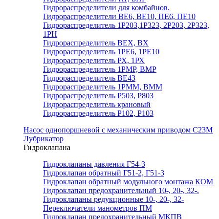
Гидрораспределители для комбайнов.
Гидрораспределители ВЕ6, ВЕ10, ПЕ6, ПЕ10
Гидрораспределитель 1Р203,1Р323, 2Р203, 2Р323,
1РН
Гидрораспределитель ВЕХ, ВХ
Гидрораспределитель 1РЕ6, 1РЕ10
Гидрораспределитель РХ, 1РХ
Гидрораспределитель 1РМР, ВМР
Гидрораспределитель ВЕ43
Гидрораспределитель 1РММ, ВММ
Гидрораспределитель Р503, Р803
Гидрораспределитель крановый
Гидрораспределитель Р102, Р103
Насос однопоршневой с механическим приводом С23М
Лубрикатор
Гидроклапана
Гидроклапаны давления Г54-3
Гидроклапан обратный Г51-2, Г51-3
Гидроклапан обратный модульного монтажа КОМ
Гидроклапан предохранительный 10-, 20-, 32-.
Гидроклапаны редукционные 10-, 20-, 32-
Переключатели манометров ПМ
Гидроклапан предохранительный МКПВ