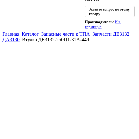
Задайте вопрос по этому
товару
Производитель:
Ин-
терминус
Главная
Каталог
Запасные части к ТПА
Запчасти ДЕ3132,
ДА3130
Втулка ДЕ3132-250Ц1-31А-449
(863)
226-93-
59
(863)
226-93-
80