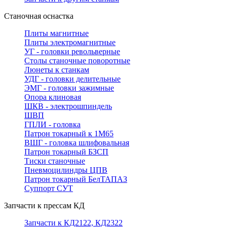
Станочная оснастка
Плиты магнитные
Плиты электромагнитные
УГ - головки револьверные
Столы станочные поворотные
Люнеты к станкам
УДГ - головки делительные
ЭМГ - головки зажимные
Опора клиновая
ШКВ - электрошпиндель
ШВП
ГПЛИ - головка
Патрон токарный к 1М65
ВШГ - головка шлифовальная
Патрон токарный БЗСП
Тиски станочные
Пневмоцилиндры ЦПВ
Патрон токарный БелТАПАЗ
Суппорт СУТ
Запчасти к прессам КД
Запчасти к КД2122, КД2322