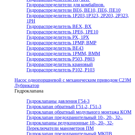
Гидрораспределители для комбайнов.
Гидрораспределители ВЕ6, ВЕ10, ПЕ6, ПЕ10
Гидрораспределитель 1Р203,1Р323, 2Р203, 2Р323,
1РН
Гидрораспределитель ВЕХ, ВХ
Гидрораспределитель 1РЕ6, 1РЕ10
Гидрораспределитель РХ, 1РХ
Гидрораспределитель 1РМР, ВМР
Гидрораспределитель ВЕ43
Гидрораспределитель 1РММ, ВММ
Гидрораспределитель Р503, Р803
Гидрораспределитель крановый
Гидрораспределитель Р102, Р103
Насос однопоршневой с механическим приводом С23М
Лубрикатор
Гидроклапана
Гидроклапаны давления Г54-3
Гидроклапан обратный Г51-2, Г51-3
Гидроклапан обратный модульного монтажа КОМ
Гидроклапан предохранительный 10-, 20-, 32-.
Гидроклапаны редукционные 10-, 20-, 32-
Переключатели манометров ПМ
Гидроклапан предохранительный МКПВ