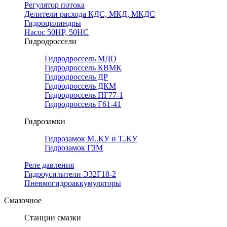
Регулятор потока
Делители расхода КДС, МКД, МКДС
Гидроцилиндры
Насос 50НР, 50НС
Гидродроссели
Гидродроссель МДО
Гидродроссель КВМК
Гидродроссель ДР
Гидродроссель ДКМ
Гидродроссель ПГ77-1
Гидродроссель Г61-41
Гидрозамки
Гидрозамок М..КУ и Т..КУ
Гидрозамок ГЗМ
Реле давления
Гидроусилители Э32Г18-2
Пневмогидроаккумуляторы
Смазочное
Станции смазки