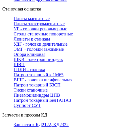
Станочная оснастка
Плиты магнитные
Плиты электромагнитные
УГ - головки револьверные
Столы станочные поворотные
Люнеты к станкам
УДГ - головки делительные
ЭМГ - головки зажимные
Опора клиновая
ШКВ - электрошпиндель
ШВП
ГПЛИ - головка
Патрон токарный к 1М65
ВШГ - головка шлифовальная
Патрон токарный БЗСП
Тиски станочные
Пневмоцилиндры ЦПВ
Патрон токарный БелТАПАЗ
Суппорт СУТ
Запчасти к прессам КД
Запчасти к КД2122, КД2322