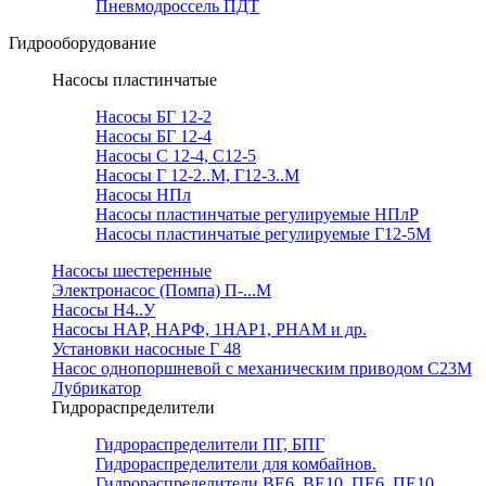
Пневмодроссель ПДТ
Гидрооборудование
Насосы пластинчатые
Насосы БГ 12-2
Насосы БГ 12-4
Насосы С 12-4, С12-5
Насосы Г 12-2..М, Г12-3..М
Насосы НПл
Насосы пластинчатые регулируемые НПлР
Насосы пластинчатые регулируемые Г12-5М
Насосы шестеренные
Электронасос (Помпа) П-...М
Насосы Н4..У
Насосы НАР, НАРФ, 1НАР1, РНАМ и др.
Установки насосные Г 48
Насос однопоршневой с механическим приводом С23М
Лубрикатор
Гидрораспределители
Гидрораспределители ПГ, БПГ
Гидрораспределители для комбайнов.
Гидрораспределители ВЕ6, ВЕ10, ПЕ6, ПЕ10