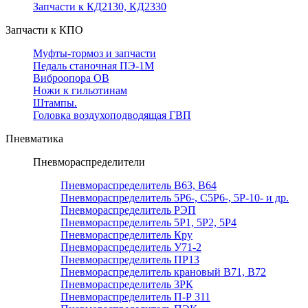
Запчасти к КД2130, КД2330
Запчасти к КПО
Муфты-тормоз и запчасти
Педаль станочная ПЭ-1М
Виброопора ОВ
Ножи к гильотинам
Штампы.
Головка воздухоподводящая ГВП
Пневматика
Пневмораспределители
Пневмораспределитель В63, В64
Пневмораспределитель 5Р6-, С5Р6-, 5Р-10- и др.
Пневмораспределитель РЭП
Пневмораспределитель 5Р1, 5Р2, 5Р4
Пневмораспределитель Кру
Пневмораспределитель У71-2
Пневмораспределитель ПР13
Пневмораспределитель крановый В71, В72
Пневмораспределитель 3РК
Пневмораспределитель П-Р 311