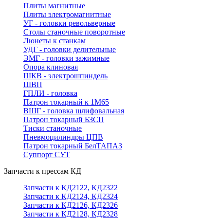
Плиты магнитные
Плиты электромагнитные
УГ - головки револьверные
Столы станочные поворотные
Люнеты к станкам
УДГ - головки делительные
ЭМГ - головки зажимные
Опора клиновая
ШКВ - электрошпиндель
ШВП
ГПЛИ - головка
Патрон токарный к 1М65
ВШГ - головка шлифовальная
Патрон токарный БЗСП
Тиски станочные
Пневмоцилиндры ЦПВ
Патрон токарный БелТАПАЗ
Суппорт СУТ
Запчасти к прессам КД
Запчасти к КД2122, КД2322
Запчасти к КД2124, КД2324
Запчасти к КД2126, КД2326
Запчасти к КД2128, КД2328