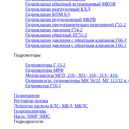
Гидроклапан обратный встраиваемый МКОВ
Гидроклапан разгрузочный КХД
Гидроклапан КПМ 6/3
Гидроклапан редукционный МКРВ
Гидроклапан предохранительно-переливной Г52-2
Гидроклапан давления Г54-2
Гидроклапан обратный ПГ51-2
Гидроклапан давления с обратным клапаном Г66-3
Гидроклапан давления с обратным клапаном Г66-1
Гидромоторы
Гидромоторы Г 15-2
Гидромоторы МРФ
Мотор-насосы МГП, 210-; 303-; 310-; 313-; 410-
Гидронасосы, гидромоторы МН 56/32, МГ 112/32 и д
Гидромотор Г16-1
Гидропанели
Регулятор потока
Делители расхода КДС, МКД, МКДС
Гидроцилиндры
Насос 50НР, 50НС
Гидродроссели