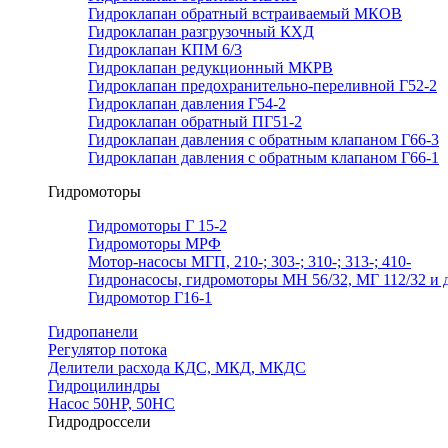
Гидроклапан обратный встраиваемый МКОВ
Гидроклапан разгрузочный КХД
Гидроклапан КПМ 6/3
Гидроклапан редукционный МКРВ
Гидроклапан предохранительно-переливной Г52-2
Гидроклапан давления Г54-2
Гидроклапан обратный ПГ51-2
Гидроклапан давления с обратным клапаном Г66-3
Гидроклапан давления с обратным клапаном Г66-1
Гидромоторы
Гидромоторы Г 15-2
Гидромоторы МРФ
Мотор-насосы МГП, 210-; 303-; 310-; 313-; 410-
Гидронасосы, гидромоторы МН 56/32, МГ 112/32 и д
Гидромотор Г16-1
Гидропанели
Регулятор потока
Делители расхода КДС, МКД, МКДС
Гидроцилиндры
Насос 50НР, 50НС
Гидродроссели