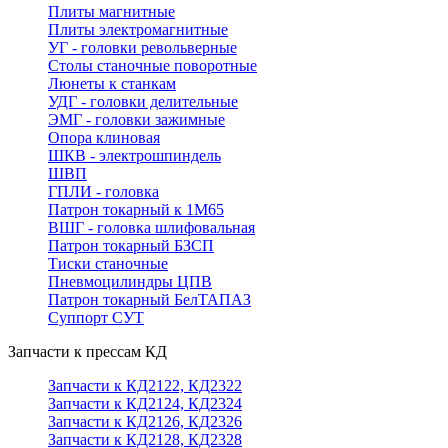
Плиты магнитные
Плиты электромагнитные
УГ - головки револьверные
Столы станочные поворотные
Люнеты к станкам
УДГ - головки делительные
ЭМГ - головки зажимные
Опора клиновая
ШКВ - электрошпиндель
ШВП
ГПЛИ - головка
Патрон токарный к 1М65
ВШГ - головка шлифовальная
Патрон токарный БЗСП
Тиски станочные
Пневмоцилиндры ЦПВ
Патрон токарный БелТАПАЗ
Суппорт СУТ
Запчасти к прессам КД
Запчасти к КД2122, КД2322
Запчасти к КД2124, КД2324
Запчасти к КД2126, КД2326
Запчасти к КД2128, КД2328