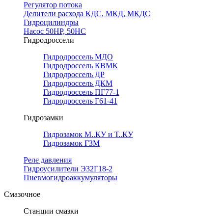
Регулятор потока
Делители расхода КДС, МКД, МКДС
Гидроцилиндры
Насос 50НР, 50НС
Гидродроссели
Гидродроссель МДО
Гидродроссель КВМК
Гидродроссель ДР
Гидродроссель ДКМ
Гидродроссель ПГ77-1
Гидродроссель Г61-41
Гидрозамки
Гидрозамок М..КУ и Т..КУ
Гидрозамок ГЗМ
Реле давления
Гидроусилители Э32Г18-2
Пневмогидроаккумуляторы
Смазочное
Станции смазки