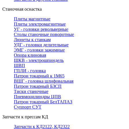
Станочная оснастка
Плиты магнитные
Плиты электромагнитные
УГ - головки револьверные
Столы станочные поворотные
Люнеты к станкам
УДГ - головки делительные
ЭМГ - головки зажимные
Опора клиновая
ШКВ - электрошпиндель
ШВП
ГПЛИ - головка
Патрон токарный к 1М65
ВШГ - головка шлифовальная
Патрон токарный БЗСП
Тиски станочные
Пневмоцилиндры ЦПВ
Патрон токарный БелТАПАЗ
Суппорт СУТ
Запчасти к прессам КД
Запчасти к КД2122, КД2322