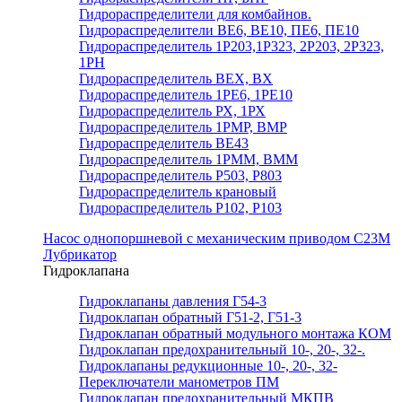
Гидрораспределители для комбайнов.
Гидрораспределители ВЕ6, ВЕ10, ПЕ6, ПЕ10
Гидрораспределитель 1Р203,1Р323, 2Р203, 2Р323,
1РН
Гидрораспределитель ВЕХ, ВХ
Гидрораспределитель 1РЕ6, 1РЕ10
Гидрораспределитель РХ, 1РХ
Гидрораспределитель 1РМР, ВМР
Гидрораспределитель ВЕ43
Гидрораспределитель 1РММ, ВММ
Гидрораспределитель Р503, Р803
Гидрораспределитель крановый
Гидрораспределитель Р102, Р103
Насос однопоршневой с механическим приводом С23М
Лубрикатор
Гидроклапана
Гидроклапаны давления Г54-3
Гидроклапан обратный Г51-2, Г51-3
Гидроклапан обратный модульного монтажа КОМ
Гидроклапан предохранительный 10-, 20-, 32-.
Гидроклапаны редукционные 10-, 20-, 32-
Переключатели манометров ПМ
Гидроклапан предохранительный МКПВ