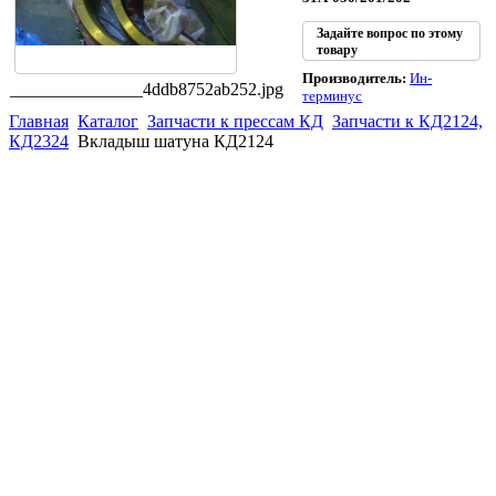
Задайте вопрос по этому
товару
Производитель:
Ин-
_______________4ddb8752ab252.jpg
терминус
Главная
Каталог
Запчасти к прессам КД
Запчасти к КД2124,
КД2324
Вкладыш шатуна КД2124
(863)
226-93-
59
(863)
226-93-
80