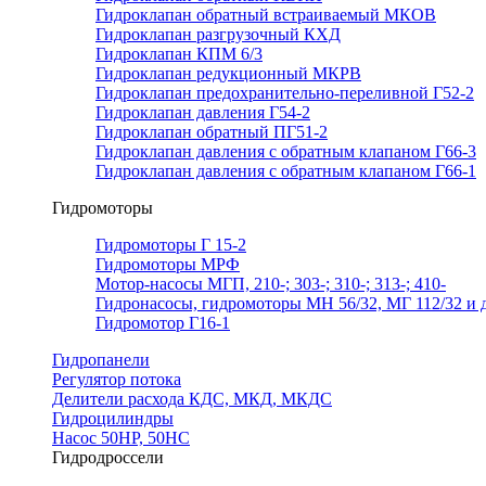
Гидроклапан обратный встраиваемый МКОВ
Гидроклапан разгрузочный КХД
Гидроклапан КПМ 6/3
Гидроклапан редукционный МКРВ
Гидроклапан предохранительно-переливной Г52-2
Гидроклапан давления Г54-2
Гидроклапан обратный ПГ51-2
Гидроклапан давления с обратным клапаном Г66-3
Гидроклапан давления с обратным клапаном Г66-1
Гидромоторы
Гидромоторы Г 15-2
Гидромоторы МРФ
Мотор-насосы МГП, 210-; 303-; 310-; 313-; 410-
Гидронасосы, гидромоторы МН 56/32, МГ 112/32 и д
Гидромотор Г16-1
Гидропанели
Регулятор потока
Делители расхода КДС, МКД, МКДС
Гидроцилиндры
Насос 50НР, 50НС
Гидродроссели