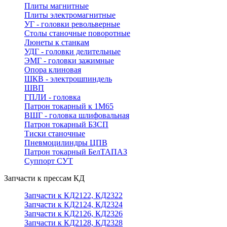
Плиты магнитные
Плиты электромагнитные
УГ - головки револьверные
Столы станочные поворотные
Люнеты к станкам
УДГ - головки делительные
ЭМГ - головки зажимные
Опора клиновая
ШКВ - электрошпиндель
ШВП
ГПЛИ - головка
Патрон токарный к 1М65
ВШГ - головка шлифовальная
Патрон токарный БЗСП
Тиски станочные
Пневмоцилиндры ЦПВ
Патрон токарный БелТАПАЗ
Суппорт СУТ
Запчасти к прессам КД
Запчасти к КД2122, КД2322
Запчасти к КД2124, КД2324
Запчасти к КД2126, КД2326
Запчасти к КД2128, КД2328