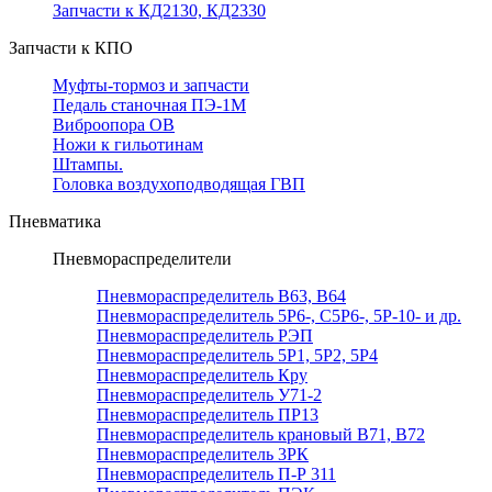
Запчасти к КД2130, КД2330
Запчасти к КПО
Муфты-тормоз и запчасти
Педаль станочная ПЭ-1М
Виброопора ОВ
Ножи к гильотинам
Штампы.
Головка воздухоподводящая ГВП
Пневматика
Пневмораспределители
Пневмораспределитель В63, В64
Пневмораспределитель 5Р6-, С5Р6-, 5Р-10- и др.
Пневмораспределитель РЭП
Пневмораспределитель 5Р1, 5Р2, 5Р4
Пневмораспределитель Кру
Пневмораспределитель У71-2
Пневмораспределитель ПР13
Пневмораспределитель крановый В71, В72
Пневмораспределитель 3РК
Пневмораспределитель П-Р 311