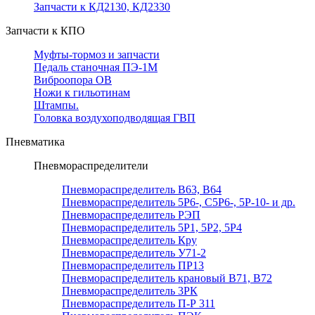
Запчасти к КД2130, КД2330
Запчасти к КПО
Муфты-тормоз и запчасти
Педаль станочная ПЭ-1М
Виброопора ОВ
Ножи к гильотинам
Штампы.
Головка воздухоподводящая ГВП
Пневматика
Пневмораспределители
Пневмораспределитель В63, В64
Пневмораспределитель 5Р6-, С5Р6-, 5Р-10- и др.
Пневмораспределитель РЭП
Пневмораспределитель 5Р1, 5Р2, 5Р4
Пневмораспределитель Кру
Пневмораспределитель У71-2
Пневмораспределитель ПР13
Пневмораспределитель крановый В71, В72
Пневмораспределитель 3РК
Пневмораспределитель П-Р 311