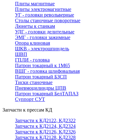
Плиты магнитные
Плиты электромагнитные
УГ - головки револьверные
Столы станочные поворотные
Люнеты к станкам
УДГ - головки делительные
ЭМГ - головки зажимные
Опора клиновая
ШКВ - электрошпиндель
ШВП
ГПЛИ - головка
Патрон токарный к 1М65
ВШГ - головка шлифовальная
Патрон токарный БЗСП
Тиски станочные
Пневмоцилиндры ЦПВ
Патрон токарный БелТАПАЗ
Суппорт СУТ
Запчасти к прессам КД
Запчасти к КД2122, КД2322
Запчасти к КД2124, КД2324
Запчасти к КД2126, КД2326
Запчасти к КД2128, КД2328