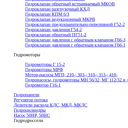
Гидроклапан обратный встраиваемый МКОВ
Гидроклапан разгрузочный КХД
Гидроклапан КПМ 6/3
Гидроклапан редукционный МКРВ
Гидроклапан предохранительно-переливной Г52-2
Гидроклапан давления Г54-2
Гидроклапан обратный ПГ51-2
Гидроклапан давления с обратным клапаном Г66-3
Гидроклапан давления с обратным клапаном Г66-1
Гидромоторы
Гидромоторы Г 15-2
Гидромоторы МРФ
Мотор-насосы МГП, 210-; 303-; 310-; 313-; 410-
Гидронасосы, гидромоторы МН 56/32, МГ 112/32 и д
Гидромотор Г16-1
Гидропанели
Регулятор потока
Делители расхода КДС, МКД, МКДС
Гидроцилиндры
Насос 50НР, 50НС
Гидродроссели