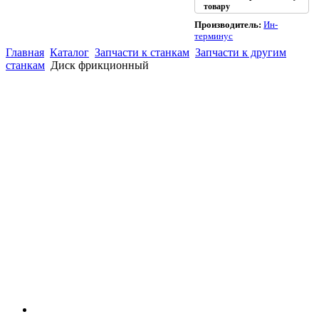
товару
Производитель:
Ин-
терминус
Главная
Каталог
Запчасти к станкам
Запчасти к другим
станкам
Диск фрикционный
(863)
226-93-
59
(863)
226-93-
80