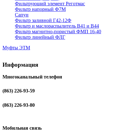
Фильтрующий элемент Реготмас
Фильтр напорный Ф7М
Сапун
Фильтр заливной Г42-12Ф
Фильтр и маслораспылитель В41 и В44
Фильтр магнитно-пористый ФМП 16-40
Фильтр линейный ФЛГ
Муфты ЭТМ
Информация
Многоканальный телефон
(863) 226-93-59
(863) 226-93-80
Мобильная связь