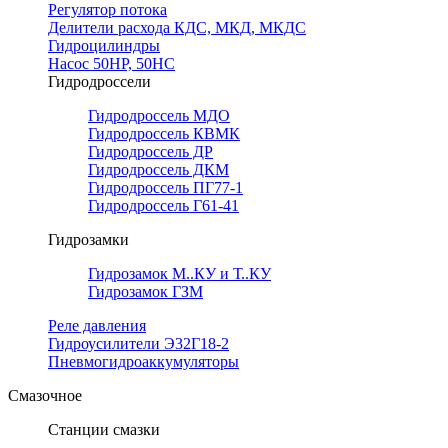
Регулятор потока
Делители расхода КДС, МКД, МКДС
Гидроцилиндры
Насос 50НР, 50НС
Гидродроссели
Гидродроссель МДО
Гидродроссель КВМК
Гидродроссель ДР
Гидродроссель ДКМ
Гидродроссель ПГ77-1
Гидродроссель Г61-41
Гидрозамки
Гидрозамок М..КУ и Т..КУ
Гидрозамок ГЗМ
Реле давления
Гидроусилители Э32Г18-2
Пневмогидроаккумуляторы
Смазочное
Станции смазки