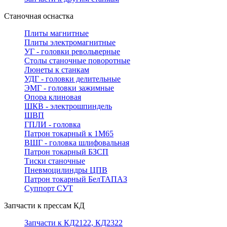
Станочная оснастка
Плиты магнитные
Плиты электромагнитные
УГ - головки револьверные
Столы станочные поворотные
Люнеты к станкам
УДГ - головки делительные
ЭМГ - головки зажимные
Опора клиновая
ШКВ - электрошпиндель
ШВП
ГПЛИ - головка
Патрон токарный к 1М65
ВШГ - головка шлифовальная
Патрон токарный БЗСП
Тиски станочные
Пневмоцилиндры ЦПВ
Патрон токарный БелТАПАЗ
Суппорт СУТ
Запчасти к прессам КД
Запчасти к КД2122, КД2322