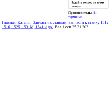
Задайте вопрос по этому
товару
Производитель:
Ин-
терминус
Главная
Каталог
Запчасти к станкам
Запчасти к станку 1512,
1516, 1525, 1531М, 1541 и др.
Вал 1 оси 25.21.203
(863)
226-93-
59
(863)
226-93-
80