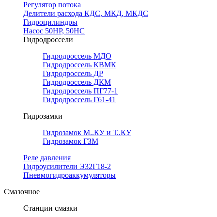
Регулятор потока
Делители расхода КДС, МКД, МКДС
Гидроцилиндры
Насос 50НР, 50НС
Гидродроссели
Гидродроссель МДО
Гидродроссель КВМК
Гидродроссель ДР
Гидродроссель ДКМ
Гидродроссель ПГ77-1
Гидродроссель Г61-41
Гидрозамки
Гидрозамок М..КУ и Т..КУ
Гидрозамок ГЗМ
Реле давления
Гидроусилители Э32Г18-2
Пневмогидроаккумуляторы
Смазочное
Станции смазки