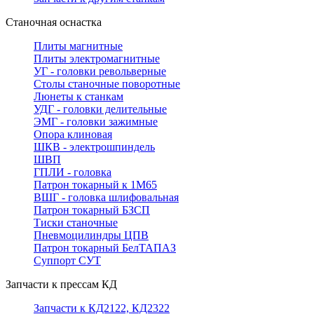
Станочная оснастка
Плиты магнитные
Плиты электромагнитные
УГ - головки револьверные
Столы станочные поворотные
Люнеты к станкам
УДГ - головки делительные
ЭМГ - головки зажимные
Опора клиновая
ШКВ - электрошпиндель
ШВП
ГПЛИ - головка
Патрон токарный к 1М65
ВШГ - головка шлифовальная
Патрон токарный БЗСП
Тиски станочные
Пневмоцилиндры ЦПВ
Патрон токарный БелТАПАЗ
Суппорт СУТ
Запчасти к прессам КД
Запчасти к КД2122, КД2322