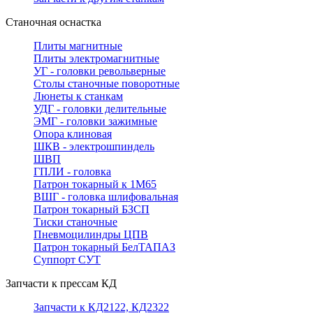
Станочная оснастка
Плиты магнитные
Плиты электромагнитные
УГ - головки револьверные
Столы станочные поворотные
Люнеты к станкам
УДГ - головки делительные
ЭМГ - головки зажимные
Опора клиновая
ШКВ - электрошпиндель
ШВП
ГПЛИ - головка
Патрон токарный к 1М65
ВШГ - головка шлифовальная
Патрон токарный БЗСП
Тиски станочные
Пневмоцилиндры ЦПВ
Патрон токарный БелТАПАЗ
Суппорт СУТ
Запчасти к прессам КД
Запчасти к КД2122, КД2322