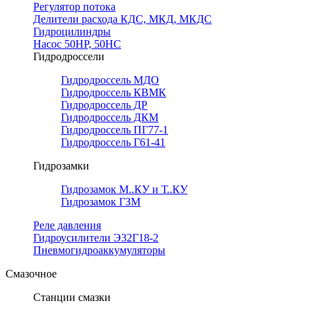
Регулятор потока
Делители расхода КДС, МКД, МКДС
Гидроцилиндры
Насос 50НР, 50НС
Гидродроссели
Гидродроссель МДО
Гидродроссель КВМК
Гидродроссель ДР
Гидродроссель ДКМ
Гидродроссель ПГ77-1
Гидродроссель Г61-41
Гидрозамки
Гидрозамок М..КУ и Т..КУ
Гидрозамок ГЗМ
Реле давления
Гидроусилители Э32Г18-2
Пневмогидроаккумуляторы
Смазочное
Станции смазки