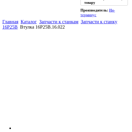
товару
Производитель:
Ин-
терминус
Главная
Каталог
Запчасти к станкам
Запчасти к станку
16Р25В
Втулка 16Р25В.16.022
(863)
226-93-
59
(863)
226-93-
80