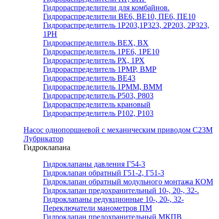
Гидрораспределители для комбайнов.
Гидрораспределители ВЕ6, ВЕ10, ПЕ6, ПЕ10
Гидрораспределитель 1Р203,1Р323, 2Р203, 2Р323,
1РН
Гидрораспределитель ВЕХ, ВХ
Гидрораспределитель 1РЕ6, 1РЕ10
Гидрораспределитель РХ, 1РХ
Гидрораспределитель 1РМР, ВМР
Гидрораспределитель ВЕ43
Гидрораспределитель 1РММ, ВММ
Гидрораспределитель Р503, Р803
Гидрораспределитель крановый
Гидрораспределитель Р102, Р103
Насос однопоршневой с механическим приводом С23М
Лубрикатор
Гидроклапана
Гидроклапаны давления Г54-3
Гидроклапан обратный Г51-2, Г51-3
Гидроклапан обратный модульного монтажа КОМ
Гидроклапан предохранительный 10-, 20-, 32-.
Гидроклапаны редукционные 10-, 20-, 32-
Переключатели манометров ПМ
Гидроклапан предохранительный МКПВ