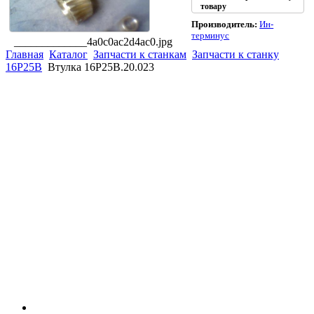
товару
Производитель:
Ин-
терминус
_____________4a0c0ac2d4ac0.jpg
Главная
Каталог
Запчасти к станкам
Запчасти к станку
16Р25В
Втулка 16Р25В.20.023
(863)
226-93-
59
(863)
226-93-
80