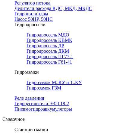
Регулятор потока
Делители расхода КДС, МКД, МКДС
Гидроцилиндры
Насос 50НР, 50НС
Гидродроссели
Гидродроссель МДО
Гидродроссель КВМК
Гидродроссель ДР
Гидродроссель ДКМ
Гидродроссель ПГ77-1
Гидродроссель Г61-41
Гидрозамки
Гидрозамок М..КУ и Т..КУ
Гидрозамок ГЗМ
Реле давления
Гидроусилители Э32Г18-2
Пневмогидроаккумуляторы
Смазочное
Станции смазки