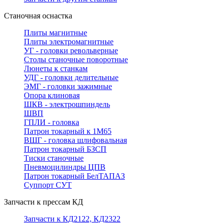
Станочная оснастка
Плиты магнитные
Плиты электромагнитные
УГ - головки револьверные
Столы станочные поворотные
Люнеты к станкам
УДГ - головки делительные
ЭМГ - головки зажимные
Опора клиновая
ШКВ - электрошпиндель
ШВП
ГПЛИ - головка
Патрон токарный к 1М65
ВШГ - головка шлифовальная
Патрон токарный БЗСП
Тиски станочные
Пневмоцилиндры ЦПВ
Патрон токарный БелТАПАЗ
Суппорт СУТ
Запчасти к прессам КД
Запчасти к КД2122, КД2322