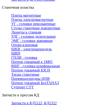
Станочная оснастка
Плиты магнитные
Плиты электромагнитные
УГ - головки револьверные
Столы станочные поворотные
Люнеты к станкам
УДГ - головки делительные
ЭМГ - головки зажимные
Опора клиновая
ШКВ - электрошпиндель
ШВП
ГПЛИ - головка
Патрон токарный к 1М65
ВШГ - головка шлифовальная
Патрон токарный БЗСП
Тиски станочные
Пневмоцилиндры ЦПВ
Патрон токарный БелТАПАЗ
Суппорт СУТ
Запчасти к прессам КД
Запчасти к КД2122, КД2322