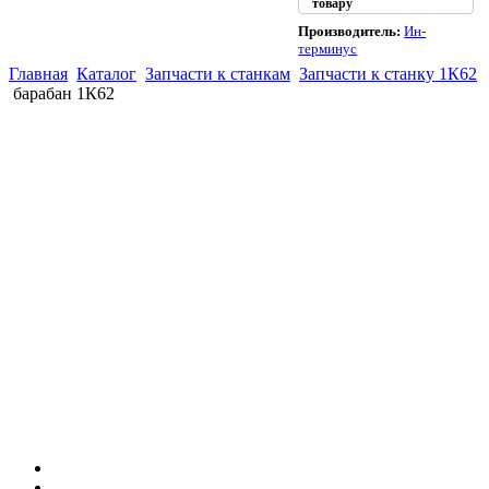
товару
Производитель:
Ин-
терминус
Главная
Каталог
Запчасти к станкам
Запчасти к станку 1К62
барабан 1К62
(863)
226-93-
59
(863)
226-93-
80