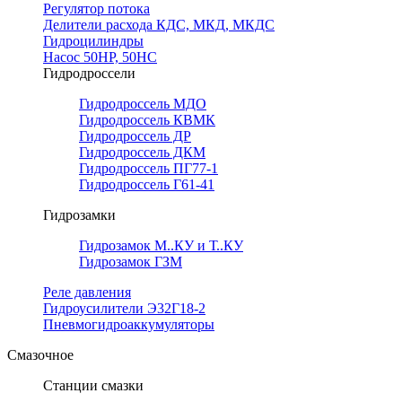
Регулятор потока
Делители расхода КДС, МКД, МКДС
Гидроцилиндры
Насос 50НР, 50НС
Гидродроссели
Гидродроссель МДО
Гидродроссель КВМК
Гидродроссель ДР
Гидродроссель ДКМ
Гидродроссель ПГ77-1
Гидродроссель Г61-41
Гидрозамки
Гидрозамок М..КУ и Т..КУ
Гидрозамок ГЗМ
Реле давления
Гидроусилители Э32Г18-2
Пневмогидроаккумуляторы
Смазочное
Станции смазки