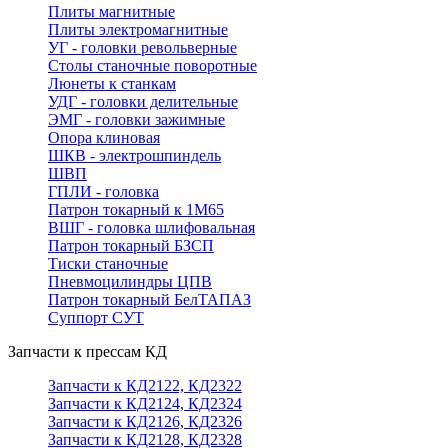
Плиты магнитные
Плиты электромагнитные
УГ - головки револьверные
Столы станочные поворотные
Люнеты к станкам
УДГ - головки делительные
ЭМГ - головки зажимные
Опора клиновая
ШКВ - электрошпиндель
ШВП
ГПЛИ - головка
Патрон токарный к 1М65
ВШГ - головка шлифовальная
Патрон токарный БЗСП
Тиски станочные
Пневмоцилиндры ЦПВ
Патрон токарный БелТАПАЗ
Суппорт СУТ
Запчасти к прессам КД
Запчасти к КД2122, КД2322
Запчасти к КД2124, КД2324
Запчасти к КД2126, КД2326
Запчасти к КД2128, КД2328