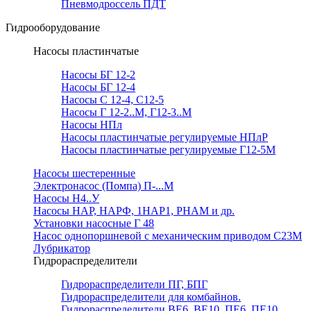
Пневмодроссель ПДТ
Гидрооборудование
Насосы пластинчатые
Насосы БГ 12-2
Насосы БГ 12-4
Насосы С 12-4, С12-5
Насосы Г 12-2..М, Г12-3..М
Насосы НПл
Насосы пластинчатые регулируемые НПлР
Насосы пластинчатые регулируемые Г12-5М
Насосы шестеренные
Электронасос (Помпа) П-...М
Насосы Н4..У
Насосы НАР, НАРФ, 1НАР1, РНАМ и др.
Установки насосные Г 48
Насос однопоршневой с механическим приводом С23М
Лубрикатор
Гидрораспределители
Гидрораспределители ПГ, БПГ
Гидрораспределители для комбайнов.
Гидрораспределители ВЕ6, ВЕ10, ПЕ6, ПЕ10