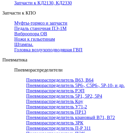
Запчасти к КД2130, КД2330
Запчасти к КПО
Муфты-тормоз и запчасти
Педаль станочная ПЭ-1М
Виброопора ОВ
Ножи к гильотинам
Штампы.
Головка воздухоподводящая ГВП
Пневматика
Пневмораспределители
Пневмораспределитель В63, В64
Пневмораспределитель 5Р6-, С5Р6-, 5Р-10- и др.
Пневмораспределитель РЭП
Пневмораспределитель 5Р1, 5Р2, 5Р4
Пневмораспределитель Кру
Пневмораспределитель У71-2
Пневмораспределитель ПР13
Пневмораспределитель крановый В71, В72
Пневмораспределитель 3РК
Пневмораспределитель П-Р 311