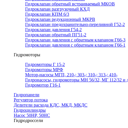
Гидроклапан обратный встраиваемый МКОВ
Гидроклапан разгрузочный КХД
Гидроклапан КПМ 6/3
Гидроклапан редукционный МКРВ
Гидроклапан предохранительно-переливной Г52-2
Гидроклапан давления Г54-2
Гидроклапан обратный ПГ51-2
Гидроклапан давления с обратным клапаном Г66-3
Гидроклапан давления с обратным клапаном Г66-1
Гидромоторы
Гидромоторы Г 15-2
Гидромоторы МРФ
Мотор-насосы МГП, 210-; 303-; 310-; 313-; 410-
Гидронасосы, гидромоторы МН 56/32, МГ 112/32 и д
Гидромотор Г16-1
Гидропанели
Регулятор потока
Делители расхода КДС, МКД, МКДС
Гидроцилиндры
Насос 50НР, 50НС
Гидродроссели