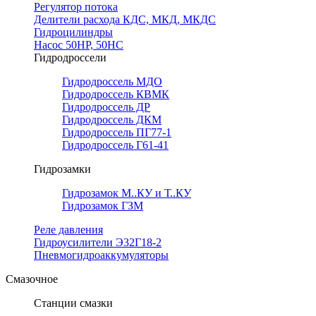
Регулятор потока
Делители расхода КДС, МКД, МКДС
Гидроцилиндры
Насос 50НР, 50НС
Гидродроссели
Гидродроссель МДО
Гидродроссель КВМК
Гидродроссель ДР
Гидродроссель ДКМ
Гидродроссель ПГ77-1
Гидродроссель Г61-41
Гидрозамки
Гидрозамок М..КУ и Т..КУ
Гидрозамок ГЗМ
Реле давления
Гидроусилители Э32Г18-2
Пневмогидроаккумуляторы
Смазочное
Станции смазки