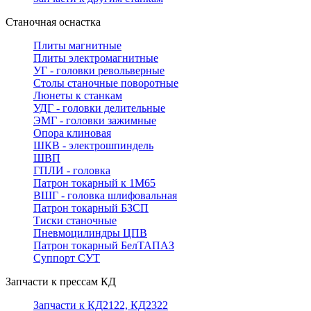
Станочная оснастка
Плиты магнитные
Плиты электромагнитные
УГ - головки револьверные
Столы станочные поворотные
Люнеты к станкам
УДГ - головки делительные
ЭМГ - головки зажимные
Опора клиновая
ШКВ - электрошпиндель
ШВП
ГПЛИ - головка
Патрон токарный к 1М65
ВШГ - головка шлифовальная
Патрон токарный БЗСП
Тиски станочные
Пневмоцилиндры ЦПВ
Патрон токарный БелТАПАЗ
Суппорт СУТ
Запчасти к прессам КД
Запчасти к КД2122, КД2322