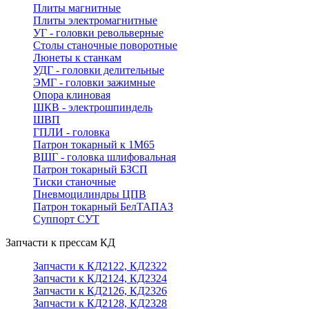
Плиты магнитные
Плиты электромагнитные
УГ - головки револьверные
Столы станочные поворотные
Люнеты к станкам
УДГ - головки делительные
ЭМГ - головки зажимные
Опора клиновая
ШКВ - электрошпиндель
ШВП
ГПЛИ - головка
Патрон токарный к 1М65
ВШГ - головка шлифовальная
Патрон токарный БЗСП
Тиски станочные
Пневмоцилиндры ЦПВ
Патрон токарный БелТАПАЗ
Суппорт СУТ
Запчасти к прессам КД
Запчасти к КД2122, КД2322
Запчасти к КД2124, КД2324
Запчасти к КД2126, КД2326
Запчасти к КД2128, КД2328