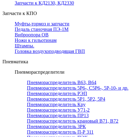
Запчасти к КД2130, КД2330
Запчасти к КПО
Муфты-тормоз и запчасти
Педаль станочная ПЭ-1М
Виброопора ОВ
Ножи к гильотинам
Штампы.
Головка воздухоподводящая ГВП
Пневматика
Пневмораспределители
Пневмораспределитель В63, В64
Пневмораспределитель 5Р6-, С5Р6-, 5Р-10- и др.
Пневмораспределитель РЭП
Пневмораспределитель 5Р1, 5Р2, 5Р4
Пневмораспределитель Кру
Пневмораспределитель У71-2
Пневмораспределитель ПР13
Пневмораспределитель крановый В71, В72
Пневмораспределитель 3РК
Пневмораспределитель П-Р 311