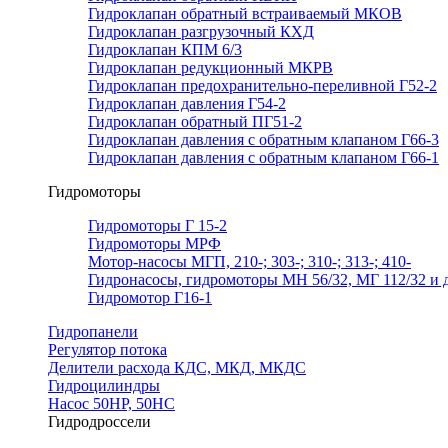
Гидроклапан обратный встраиваемый МКОВ
Гидроклапан разгрузочный КХД
Гидроклапан КПМ 6/3
Гидроклапан редукционный МКРВ
Гидроклапан предохранительно-переливной Г52-2
Гидроклапан давления Г54-2
Гидроклапан обратный ПГ51-2
Гидроклапан давления с обратным клапаном Г66-3
Гидроклапан давления с обратным клапаном Г66-1
Гидромоторы
Гидромоторы Г 15-2
Гидромоторы МРФ
Мотор-насосы МГП, 210-; 303-; 310-; 313-; 410-
Гидронасосы, гидромоторы МН 56/32, МГ 112/32 и д
Гидромотор Г16-1
Гидропанели
Регулятор потока
Делители расхода КДС, МКД, МКДС
Гидроцилиндры
Насос 50НР, 50НС
Гидродроссели