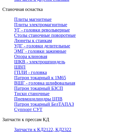
Станочная оснастка
Плиты магнитные
Плиты электромагнитные
УГ - головки револьверные
Столы станочные поворотные
Люнеты к станкам
УДГ - головки делительные
ЭМГ - головки зажимные
Опора клиновая
ШКВ - электрошпиндель
ШВП
ГПЛИ - головка
Патрон токарный к 1М65
ВШГ - головка шлифовальная
Патрон токарный БЗСП
Тиски станочные
Пневмоцилиндры ЦПВ
Патрон токарный БелТАПАЗ
Суппорт СУТ
Запчасти к прессам КД
Запчасти к КД2122, КД2322