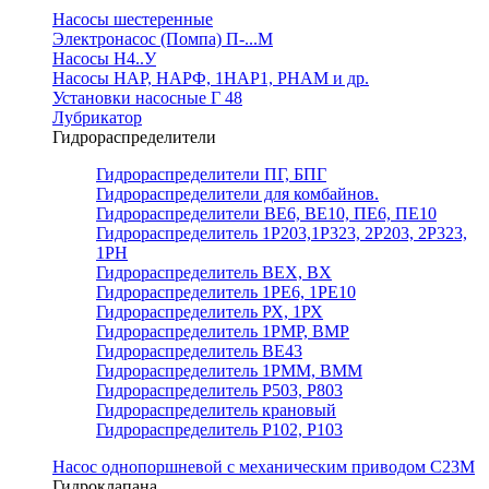
Насосы шестеренные
Электронасос (Помпа) П-...М
Насосы Н4..У
Насосы НАР, НАРФ, 1НАР1, РНАМ и др.
Установки насосные Г 48
Лубрикатор
Гидрораспределители
Гидрораспределители ПГ, БПГ
Гидрораспределители для комбайнов.
Гидрораспределители ВЕ6, ВЕ10, ПЕ6, ПЕ10
Гидрораспределитель 1Р203,1Р323, 2Р203, 2Р323,
1РН
Гидрораспределитель ВЕХ, ВХ
Гидрораспределитель 1РЕ6, 1РЕ10
Гидрораспределитель РХ, 1РХ
Гидрораспределитель 1РМР, ВМР
Гидрораспределитель ВЕ43
Гидрораспределитель 1РММ, ВММ
Гидрораспределитель Р503, Р803
Гидрораспределитель крановый
Гидрораспределитель Р102, Р103
Насос однопоршневой с механическим приводом С23М
Гидроклапана