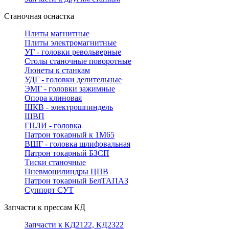
Станочная оснастка
Плиты магнитные
Плиты электромагнитные
УГ - головки револьверные
Столы станочные поворотные
Люнеты к станкам
УДГ - головки делительные
ЭМГ - головки зажимные
Опора клиновая
ШКВ - электрошпиндель
ШВП
ГПЛИ - головка
Патрон токарный к 1М65
ВШГ - головка шлифовальная
Патрон токарный БЗСП
Тиски станочные
Пневмоцилиндры ЦПВ
Патрон токарный БелТАПАЗ
Суппорт СУТ
Запчасти к прессам КД
Запчасти к КД2122, КД2322