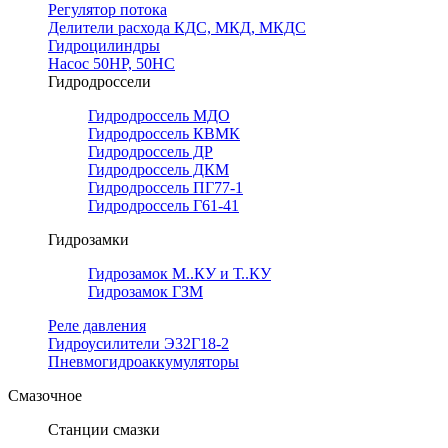
Регулятор потока
Делители расхода КДС, МКД, МКДС
Гидроцилиндры
Насос 50НР, 50НС
Гидродроссели
Гидродроссель МДО
Гидродроссель КВМК
Гидродроссель ДР
Гидродроссель ДКМ
Гидродроссель ПГ77-1
Гидродроссель Г61-41
Гидрозамки
Гидрозамок М..КУ и Т..КУ
Гидрозамок ГЗМ
Реле давления
Гидроусилители Э32Г18-2
Пневмогидроаккумуляторы
Смазочное
Станции смазки