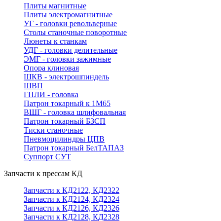
Плиты магнитные
Плиты электромагнитные
УГ - головки револьверные
Столы станочные поворотные
Люнеты к станкам
УДГ - головки делительные
ЭМГ - головки зажимные
Опора клиновая
ШКВ - электрошпиндель
ШВП
ГПЛИ - головка
Патрон токарный к 1М65
ВШГ - головка шлифовальная
Патрон токарный БЗСП
Тиски станочные
Пневмоцилиндры ЦПВ
Патрон токарный БелТАПАЗ
Суппорт СУТ
Запчасти к прессам КД
Запчасти к КД2122, КД2322
Запчасти к КД2124, КД2324
Запчасти к КД2126, КД2326
Запчасти к КД2128, КД2328