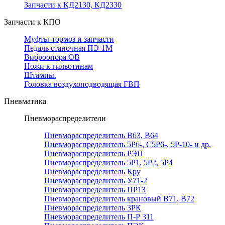
Запчасти к КД2130, КД2330
Запчасти к КПО
Муфты-тормоз и запчасти
Педаль станочная ПЭ-1М
Виброопора ОВ
Ножи к гильотинам
Штампы.
Головка воздухоподводящая ГВП
Пневматика
Пневмораспределители
Пневмораспределитель В63, В64
Пневмораспределитель 5Р6-, С5Р6-, 5Р-10- и др.
Пневмораспределитель РЭП
Пневмораспределитель 5Р1, 5Р2, 5Р4
Пневмораспределитель Кру
Пневмораспределитель У71-2
Пневмораспределитель ПР13
Пневмораспределитель крановый В71, В72
Пневмораспределитель 3РК
Пневмораспределитель П-Р 311