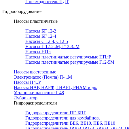
Пневмодроссель ПДТ
Гидрооборудование
Насосы пластинчатые
Насосы БГ 12-2
Насосы БГ 12-4
Насосы С 12-4, С12-5
Насосы Г 12-2..М, Г12-3..М
Насосы НПл
Насосы пластинчатые регулируемые НПлР
Насосы пластинчатые регулируемые Г12-5М
Насосы шестеренные
Электронасос (Помпа) П-...М
Насосы Н4..У
Насосы НАР, НАРФ, 1НАР1, РНАМ и др.
Установки насосные Г 48
Лубрикатор
Гидрораспределители
Гидрораспределители ПГ, БПГ
Гидрораспределители для комбайнов.
Гидрораспределители ВЕ6, ВЕ10, ПЕ6, ПЕ10
Гидрораспределитель 1Р203,1Р323, 2Р203, 2Р323, 1