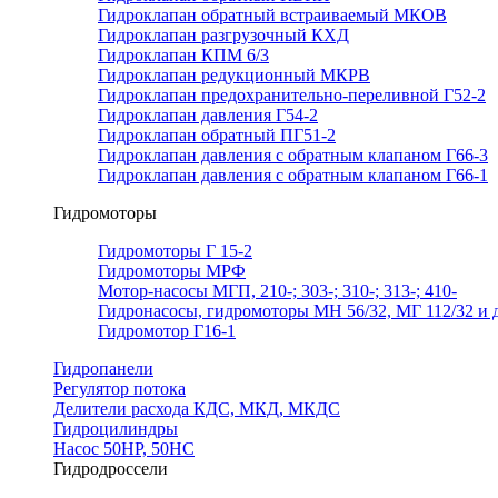
Гидроклапан обратный встраиваемый МКОВ
Гидроклапан разгрузочный КХД
Гидроклапан КПМ 6/3
Гидроклапан редукционный МКРВ
Гидроклапан предохранительно-переливной Г52-2
Гидроклапан давления Г54-2
Гидроклапан обратный ПГ51-2
Гидроклапан давления с обратным клапаном Г66-3
Гидроклапан давления с обратным клапаном Г66-1
Гидромоторы
Гидромоторы Г 15-2
Гидромоторы МРФ
Мотор-насосы МГП, 210-; 303-; 310-; 313-; 410-
Гидронасосы, гидромоторы МН 56/32, МГ 112/32 и д
Гидромотор Г16-1
Гидропанели
Регулятор потока
Делители расхода КДС, МКД, МКДС
Гидроцилиндры
Насос 50НР, 50НС
Гидродроссели