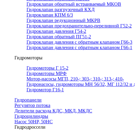
Гидроклапан обратный встраиваемый МКОВ
Гидроклапан разгрузочный КХД
Гидроклапан КПМ 6/3
Гидроклапан редукционный МКРВ
Гидроклапан предохранительно-переливной Г52-2
Гидроклапан давления Г54-2
Гидроклапан обратный ПГ51-2
Гидроклапан давления с обратным клапаном Г66-3
Гидроклапан давления с обратным клапаном Г66-1
Гидромоторы
Гидромоторы Г 15-2
Гидромоторы МРФ
Мотор-насосы МГП, 210-; 303-; 310-; 313-; 410-
Гидронасосы, гидромоторы МН 56/32, МГ 112/32 и д
Гидромотор Г16-1
Гидропанели
Регулятор потока
Делители расхода КДС, МКД, МКДС
Гидроцилиндры
Насос 50НР, 50НС
Гидродроссели