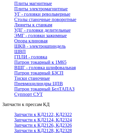
Плиты магнитные
Плиты электромагнитные
УГ - головки револьверные
Столы станочные поворотные
Люнеты к станкам
УДГ - головки делительные
ЭМГ - головки зажимные
Опора клиновая
ШКВ - электрошпиндель
ШВП
ГПЛИ - головка
Патрон токарный к 1М65
ВШГ - головка шлифовальная
Патрон токарный БЗСП
Тиски станочные
Пневмоцилиндры ЦПВ
Патрон токарный БелТАПАЗ
Суппорт СУТ
Запчасти к прессам КД
Запчасти к КД2122, КД2322
Запчасти к КД2124, КД2324
Запчасти к КД2126, КД2326
Запчасти к КД2128, КД2328