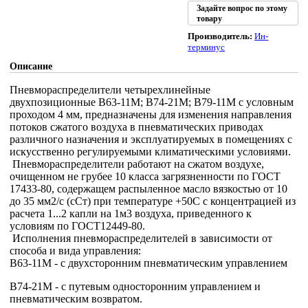
Задайте вопрос по этому
товару
Производитель:
Ин-
терминус
Описание
Пневмораспределители четырехлинейные
двухпозиционные В63-11М; В74-21М; В79-11М с условным
проходом 4 мм, предназначены для изменения направления
потоков сжатого воздуха в пневматических приводах
различного назначения и эксплуатируемых в помещениях с
искусственно регулируемыми климатическими условиями.
Пневмораспределители работают на сжатом воздухе,
очищенном не грубее 10 класса загрязненности по ГОСТ
17433-80, содержащем распыленное масло вязкостью от 10
до 35 мм2/с (сСт) при температуре +50С с концентрацией из
расчета 1...2 капли на 1м3 воздуха, приведенного к
условиям по ГОСТ12449-80.
Исполнения пневмораспределителей в зависимости от
способа и вида управления:
В63-11М - с двухсторонним пневматическим управлением
В74-21М - с путевым односторонним управлением и
пневматическим возвратом.