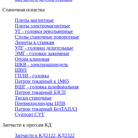
Станочная оснастка
Плиты магнитные
Плиты электромагнитные
УГ - головки револьверные
Столы станочные поворотные
Люнеты к станкам
УДГ - головки делительные
ЭМГ - головки зажимные
Опора клиновая
ШКВ - электрошпиндель
ШВП
ГПЛИ - головка
Патрон токарный к 1М65
ВШГ - головка шлифовальная
Патрон токарный БЗСП
Тиски станочные
Пневмоцилиндры ЦПВ
Патрон токарный БелТАПАЗ
Суппорт СУТ
Запчасти к прессам КД
Запчасти к КД2122, КД2322