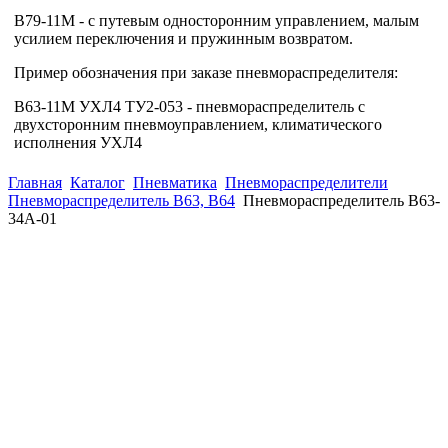
В79-11М - с путевым односторонним управлением, малым
усилием переключения и пружинным возвратом.
Пример обозначения при заказе пневмораспределителя:
В63-11М УХЛ4 ТУ2-053 - пневмораспределитель с
двухсторонним пневмоуправлением, климатического
исполнения УХЛ4
Главная
Каталог
Пневматика
Пневмораспределители
Пневмораспределитель В63, В64
Пневмораспределитель В63-
34А-01
(863)
226-93-
59
(863)
226-93-