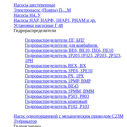
Насосы шестеренные
Электронасос (Помпа) П-...М
Насосы Н4..У
Насосы НАР, НАРФ, 1НАР1, РНАМ и др.
Установки насосные Г 48
Гидрораспределители
Гидрораспределители ПГ, БПГ
Гидрораспределители для комбайнов.
Гидрораспределители ВЕ6, ВЕ10, ПЕ6, ПЕ10
Гидрораспределитель 1Р203,1Р323, 2Р203, 2Р323,
1РН
Гидрораспределитель ВЕХ, ВХ
Гидрораспределитель 1РЕ6, 1РЕ10
Гидрораспределитель РХ, 1РХ
Гидрораспределитель 1РМР, ВМР
Гидрораспределитель ВЕ43
Гидрораспределитель 1РММ, ВММ
Гидрораспределитель Р503, Р803
Гидрораспределитель крановый
Гидрораспределитель Р102, Р103
Насос однопоршневой с механическим приводом С23М
Лубрикатор
Гидроклапана