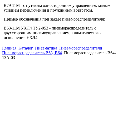
В79-11М - с путевым односторонним управлением, малым
усилием переключения и пружинным возвратом.
Пример обозначения при заказе пневмораспределителя:
В63-11М УХЛ4 ТУ2-053 - пневмораспределитель с
двухсторонним пневмоуправлением, климатического
исполнения УХЛ4
Главная
Каталог
Пневматика
Пневмораспределители
Пневмораспределитель В63, В64
Пневмораспределитель В64-
13А-03
(863)
226-93-
59
(863)
226-93-