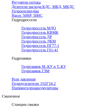
Регулятор потока
Делители расхода КДС, МКД, МКДС
Гидроцилиндры
Насос 50НР, 50НС
Гидродроссели
Гидродроссель МДО
Гидродроссель КВМК
Гидродроссель ДР
Гидродроссель ДКМ
Гидродроссель ПГ77-1
Гидродроссель Г61-41
Гидрозамки
Гидрозамок М..КУ и Т..КУ
Гидрозамок ГЗМ
Реле давления
Гидроусилители Э32Г18-2
Пневмогидроаккумуляторы
Смазочное
Станции смазки