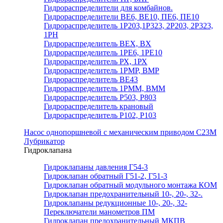
Гидрораспределители для комбайнов.
Гидрораспределители ВЕ6, ВЕ10, ПЕ6, ПЕ10
Гидрораспределитель 1Р203,1Р323, 2Р203, 2Р323,
1РН
Гидрораспределитель ВЕХ, ВХ
Гидрораспределитель 1РЕ6, 1РЕ10
Гидрораспределитель РХ, 1РХ
Гидрораспределитель 1РМР, ВМР
Гидрораспределитель ВЕ43
Гидрораспределитель 1РММ, ВММ
Гидрораспределитель Р503, Р803
Гидрораспределитель крановый
Гидрораспределитель Р102, Р103
Насос однопоршневой с механическим приводом С23М
Лубрикатор
Гидроклапана
Гидроклапаны давления Г54-3
Гидроклапан обратный Г51-2, Г51-3
Гидроклапан обратный модульного монтажа КОМ
Гидроклапан предохранительный 10-, 20-, 32-.
Гидроклапаны редукционные 10-, 20-, 32-
Переключатели манометров ПМ
Гидроклапан предохранительный МКПВ