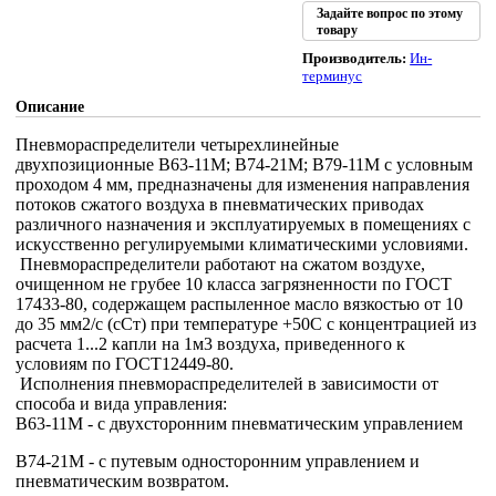
Задайте вопрос по этому
товару
Производитель:
Ин-
терминус
Описание
Пневмораспределители четырехлинейные
двухпозиционные В63-11М; В74-21М; В79-11М с условным
проходом 4 мм, предназначены для изменения направления
потоков сжатого воздуха в пневматических приводах
различного назначения и эксплуатируемых в помещениях с
искусственно регулируемыми климатическими условиями.
Пневмораспределители работают на сжатом воздухе,
очищенном не грубее 10 класса загрязненности по ГОСТ
17433-80, содержащем распыленное масло вязкостью от 10
до 35 мм2/с (сСт) при температуре +50С с концентрацией из
расчета 1...2 капли на 1м3 воздуха, приведенного к
условиям по ГОСТ12449-80.
Исполнения пневмораспределителей в зависимости от
способа и вида управления:
В63-11М - с двухсторонним пневматическим управлением
В74-21М - с путевым односторонним управлением и
пневматическим возвратом.