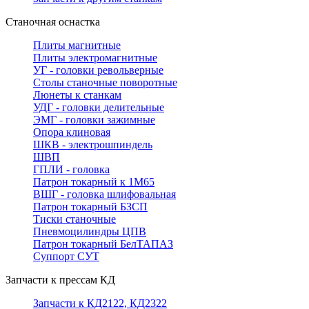
Станочная оснастка
Плиты магнитные
Плиты электромагнитные
УГ - головки револьверные
Столы станочные поворотные
Люнеты к станкам
УДГ - головки делительные
ЭМГ - головки зажимные
Опора клиновая
ШКВ - электрошпиндель
ШВП
ГПЛИ - головка
Патрон токарный к 1М65
ВШГ - головка шлифовальная
Патрон токарный БЗСП
Тиски станочные
Пневмоцилиндры ЦПВ
Патрон токарный БелТАПАЗ
Суппорт СУТ
Запчасти к прессам КД
Запчасти к КД2122, КД2322